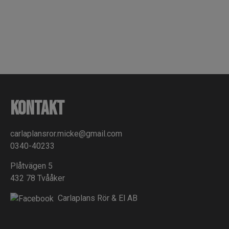
Kontakt
carlaplansror.micke@gmail.com
0340-40233
Plåtvägen 5
432 78 Tvååker
Carlaplans Rör & El AB