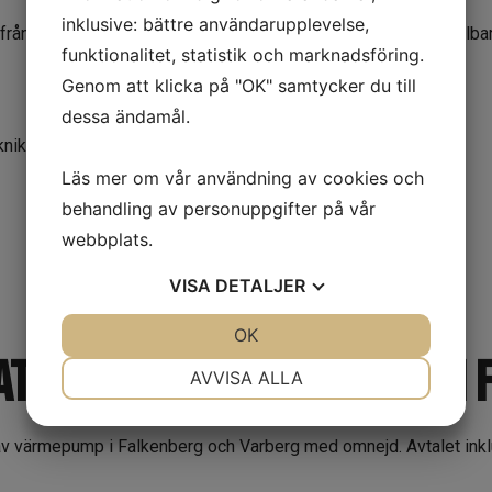
inklusive: bättre användarupplevelse,
rån marken. Jordvärmepumpen är ett snabbverkande och hållbart
funktionalitet, statistik och marknadsföring.
Genom att klicka på "OK" samtycker du till
dessa ändamål.
niker redan idag!
Läs mer om vår användning av cookies och
behandling av personuppgifter på vår
webbplats.
VISA
DETALJER
JA
NEJ
OK
JA
NEJ
lation av luftvärmepump i
NÖDVÄNDIG
INSTÄLLNINGAR
AVVISA ALLA
JA
NEJ
JA
NEJ
n av värmepump i Falkenberg och Varberg med omnejd. Avtalet inkl
MARKNADSFÖRING
STATISTIK