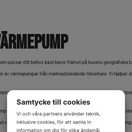
 värmepump
om passar ditt behov bäst beror främst på husets geografiska be
per av värmepumpar från marknadsledande tillverkare. Vi hjälper di
nsportera energin och sprida varm luft inomhus. Luft/luftvärmep
Samtycke till cookies
pump och leder värme till luftsystemet samt det vattenburna sys
Vi och våra partners använder teknik,
inklusive cookies, för att samla in
d vilket möjliggör ett stabilt och kostnadseffektivt uppvärmnin
information om dig för olika ändamål,